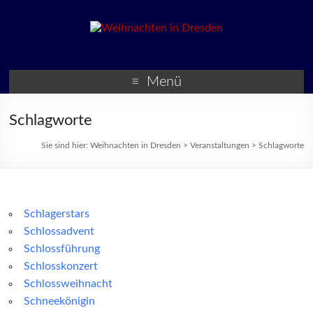
Weihnachten in Dresden
Weihnachtsmärkte und
Veranstaltungen zur
Menü
Weihnachtszeit
Schlagworte
Sie sind hier:
Weihnachten in Dresden
>
Veranstaltungen
>
Schlagworte
Schlagerstars
Schlossadvent
Schlossführung
Schlosskonzert
Schlossweihnacht
Schneekönigin