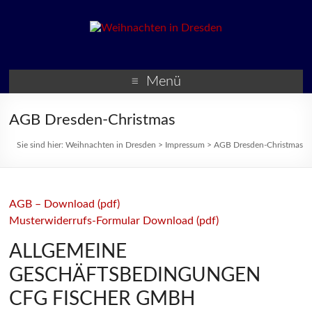
Weihnachten in Dresden
Weihnachtsmärkte und
Veranstaltungen zur
Menü
Weihnachtszeit
AGB Dresden-Christmas
Sie sind hier:
Weihnachten in Dresden
>
Impressum
>
AGB Dresden-Christmas
AGB – Download (pdf)
Musterwiderrufs-Formular Download (pdf)
ALLGEMEINE
GESCHÄFTSBEDINGUNGEN
CFG FISCHER GMBH