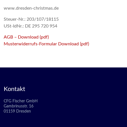
www.dresden-christmas.de
Steuer-Nr.: 203/107/18115
USt-IdNr.: DE 295 720 954
AGB – Download (pdf)
Musterwiderrufs-Formular Download (pdf)
Kontakt
CFG Fischer GmbH
Gambrinusstr. 16
01159 Dresden