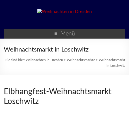
Weihnachten in Dresden
Weihnachtsmärkte und
Veranstaltungen zur
Menü
Weihnachtszeit
Weihnachtsmarkt in Loschwitz
Sie sind hier:
Weihnachten in Dresden
>
Weihnachtsmärkte
>
Weihnachtsmarkt
in Loschwitz
Elbhangfest-Weihnachtsmarkt
Loschwitz