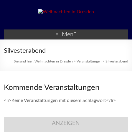
Weihnachten in Dresden
Weihnachtsmärkte und
Veranstaltungen zur
Menü
Weihnachtszeit
Silvesterabend
Sie sind hier:
Weihnachten in Dresden
>
Veranstaltungen
>
Silvesterabend
Kommende Veranstaltungen
<li>Keine Veranstaltungen mit diesem Schlagwort</li>
ANZEIGEN