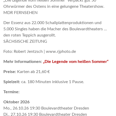
„Die Legende vom heißen Sommer“ verpackt gut 50
Ohrwürmer des Ostens in eine gelungene Theatershow.
MDR FERNSEHEN
Der Essenz aus 22.000 Schallplattenproduktionen und
5.000 Singles haben die Macher des Boulevardtheaters …
den roten Teppich ausgerollt.
SÄCHSISCHE ZEITUNG
Foto: Robert Jentzsch | www.rjphoto.de
Mehr Informationen:
„Die Legende vom heißen Sommer“
Preise:
Karten ab 21,60 €
Spielzeit:
ca. 180 Minuten inklusive 1 Pause.
Termine:
Oktober 2026
Mo., 26.10.26 19:30 Bou­le­vard­the­ater Dres­den
Di., 27.10.26 19:30 Bou­le­vard­the­ater Dres­den