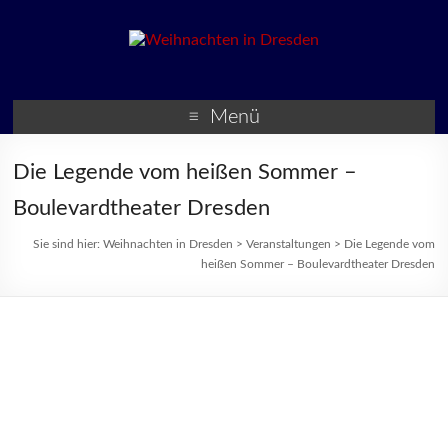
Weihnachten in Dresden
Weihnachtsmärkte und
Veranstaltungen zur
Menü
Weihnachtszeit
Die Legende vom heißen Sommer –
Boulevardtheater Dresden
Sie sind hier:
Weihnachten in Dresden
>
Veranstaltungen
>
Die Legende vom
heißen Sommer – Boulevardtheater Dresden