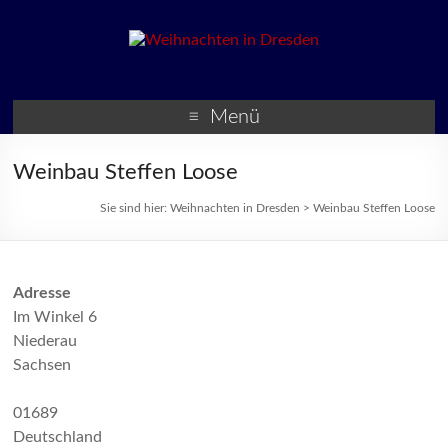
Weihnachten in Dresden
Weihnachtsmärkte und
Veranstaltungen zur
Menü
Weihnachtszeit
Weinbau Steffen Loose
Sie sind hier:
Weihnachten in Dresden
>
Weinbau Steffen Loose
Adresse
Im Winkel 6
Niederau
Sachsen
01689
Deutschland