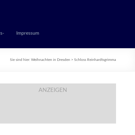
 zur Weihnachtszeit
s-
Impressum
Sie sind hier:
Weihnachten in Dresden
>
Schloss Reinhardtsgrimma
ANZEIGEN