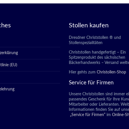
ches
Stollen kaufen
Dresdner Christstollen ® und
Stollenspezialitäten
Christstollen handgefertigt – Ein
zerklärung
Spitzenprodukt des sächsischen
Bäckerhandwerks – Versand weltw
linie (EU)
Hier gehts zum
Christollen-Shop
Service für Firmen
elehrung
Unsere Christstollen sind immer e
passendes Geschenk für Ihre Kun
Mitarbeiter oder Lieferanten. Wei
Informationen finden Sie auf unse
„Service für Firmen“
im
Online-S