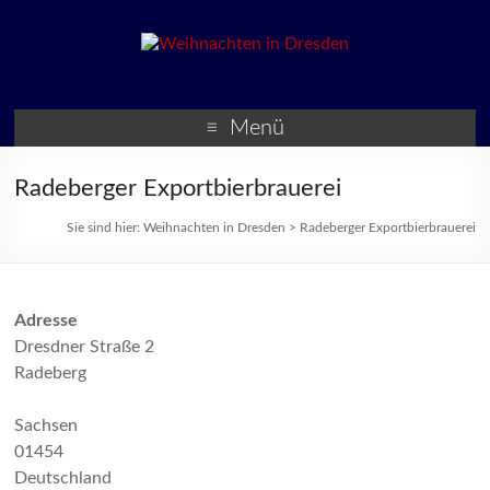
Weihnachten in Dresden
Weihnachtsmärkte und
Veranstaltungen zur
Menü
Weihnachtszeit
Radeberger Exportbierbrauerei
Sie sind hier:
Weihnachten in Dresden
>
Radeberger Exportbierbrauerei
Adresse
Dresdner Straße 2
Radeberg
Sachsen
01454
Deutschland