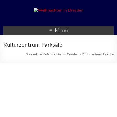
Weihnachten in Dresden
Weihnachtsmärkte und
Veranstaltungen zur
Menü
Weihnachtszeit
Kulturzentrum Parksäle
Sie sind hier:
Weihnachten in Dresden
>
Kulturzentrum Parksäle