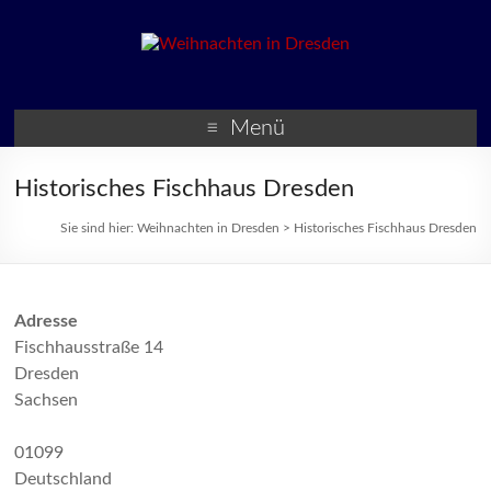
Weihnachten in Dresden
Weihnachtsmärkte und
Veranstaltungen zur
Menü
Weihnachtszeit
Historisches Fischhaus Dresden
Sie sind hier:
Weihnachten in Dresden
>
Historisches Fischhaus Dresden
Adresse
Fischhausstraße 14
Dresden
Sachsen
01099
Deutschland