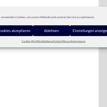
nte Ballsaal im Stil der Neorenaissance. Barocke
t – in Dresdens wohl schönstem Ballsaal wurden
 verwenden Cookies, um unsere Website und unseren Service zu optimieren.
chrieben. Ein Haus zum Anfassen, konträre
es unter einem Dach.
ookies akzeptieren
Ablehnen
Einstellungen anzeig
Cookie-Richtlinie
Datenschutzerklärung
Impressum