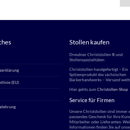
ches
Stollen kaufen
Dresdner Christstollen ® und
Stollenspezialitäten
Christstollen handgefertigt – Ein
zerklärung
Spitzenprodukt des sächsischen
Bäckerhandwerks – Versand welt
tlinie (EU)
Hier gehts zum
Christollen-Shop
Service für Firmen
elehrung
Unsere Christstollen sind immer 
passendes Geschenk für Ihre Kun
Mitarbeiter oder Lieferanten. Wei
Informationen finden Sie auf unse