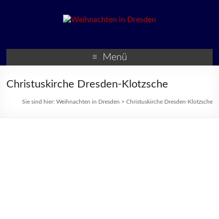
Weihnachten in Dresden
Weihnachtsmärkte und
Veranstaltungen zur
Menü
Weihnachtszeit
Christuskirche Dresden-Klotzsche
Sie sind hier:
Weihnachten in Dresden
>
Christuskirche Dresden-Klotzsche