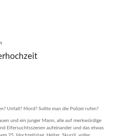
n
erhochzeit
en? Unfall? Mord? Sollte man die Polizei rufen?
rauen und ein junger Mann, alle auf merkwürdige
 und Eifersuchtsszenen aufeinander und das etwas
em 25. Hochzeitstag. Heiter, Skurril, voller