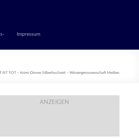
 zur Weihnachtszeit
s-
Impressum
 IST TOT – Krimi-Dinner Silberhochzeit – Winzergenossenschaft Meißen
ANZEIGEN