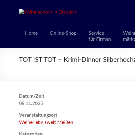
Weihnacht
Weihnachts
Home
Online-Shop
Service
Weih
für Firmen
märk
TOT IST TOT – Krimi-Dinner Silberhoc
Datum/Zeit
08.11.2025
Veranstaltungsort
Weinerlebniswelt Meißen
Kategorien