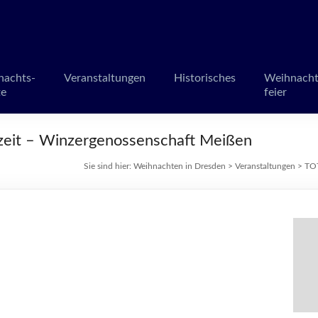
en in Dresden
märkte und Veranstaltungen
nachts-
Veranstaltungen
Historisches
Weihnacht
te
feier
hzeit – Winzergenossenschaft Meißen
Sie sind hier:
Weihnachten in Dresden
>
Veranstaltungen
>
TOT