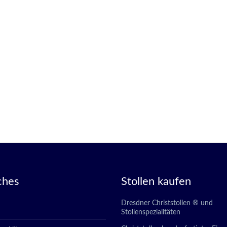
ches
Stollen kaufen
Dresdner Christstollen ® und
Stollenspezialitäten