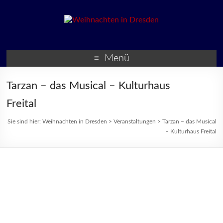
Weihnachten in Dresden
Weihnachtsmärkte und
Veranstaltungen zur
Menü
Weihnachtszeit
Tarzan – das Musical – Kulturhaus
Freital
Sie sind hier:
Weihnachten in Dresden
>
Veranstaltungen
>
Tarzan – das Musical
– Kulturhaus Freital