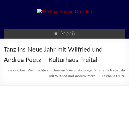
Weihnachten in Dresden
Weihnachtsmärkte und
Veranstaltungen zur
Menü
Weihnachtszeit
Tanz ins Neue Jahr mit Wilfried und
Andrea Peetz – Kulturhaus Freital
Sie sind hier:
Weihnachten in Dresden
>
Veranstaltungen
>
Tanz ins Neue Jahr
mit Wilfried und Andrea Peetz – Kulturhaus Freital