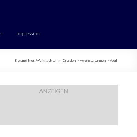
 zur Weihnachtszeit
s-
Impressum
Sie sind hier:
Weihnachten in Dresden
>
Veranstaltungen
>
Weill
ANZEIGEN