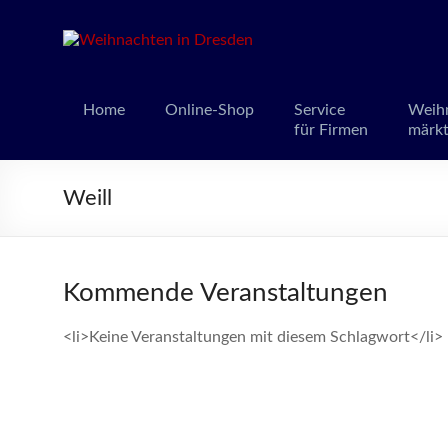
Weihnacht
Weihnachts
Home
Online-Shop
Service
Weih
für Firmen
märk
Weill
Kommende Veranstaltungen
<li>Keine Veranstaltungen mit diesem Schlagwort</li>