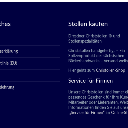
ches
Stollen kaufen
Dresdner Christstollen ® und
Stollenspezialitäten
Christstollen handgefertigt – Ein
zerklärung
Spitzenprodukt des sächsischen
Bäckerhandwerks – Versand weltw
linie (EU)
Hier gehts zum
Christollen-Shop
Service für Firmen
elehrung
Unsere Christstollen sind immer e
passendes Geschenk für Ihre Kun
Mitarbeiter oder Lieferanten. Wei
Informationen finden Sie auf unse
„Service für Firmen“
im
Online-S