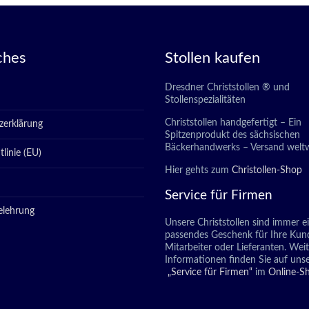
ches
Stollen kaufen
Dresdner Christstollen ® und
Stollenspezialitäten
Christstollen handgefertigt – Ein
zerklärung
Spitzenprodukt des sächsischen
Bäckerhandwerks – Versand weltw
linie (EU)
Hier gehts zum
Christollen-Shop
Service für Firmen
elehrung
Unsere Christstollen sind immer e
passendes Geschenk für Ihre Kun
Mitarbeiter oder Lieferanten. Wei
Informationen finden Sie auf unse
„Service für Firmen“
im
Online-S