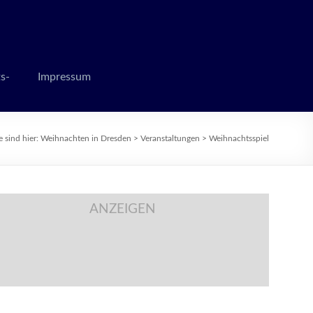
 zur Weihnachtszeit
s-
Impressum
e sind hier:
Weihnachten in Dresden
>
Veranstaltungen
>
Weihnachtsspiel
ANZEIGEN