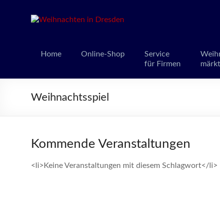
Weihnacht
Weihnachts
Home
Online-Shop
Service
Weih
für Firmen
märk
Weihnachtsspiel
Kommende Veranstaltungen
<li>Keine Veranstaltungen mit diesem Schlagwort</li>