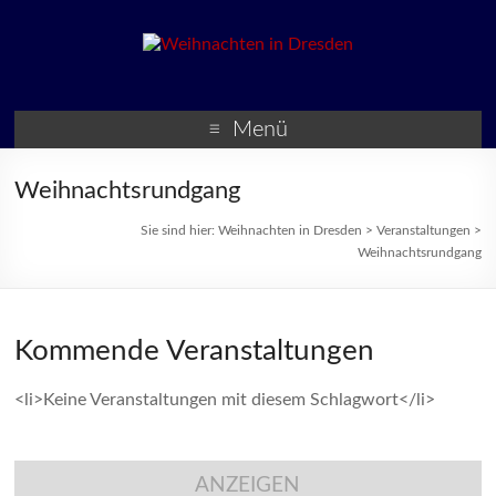
Weihnachten in Dresden
Weihnachtsmärkte und
Veranstaltungen zur
Menü
Weihnachtszeit
Weihnachtsrundgang
Sie sind hier:
Weihnachten in Dresden
>
Veranstaltungen
>
Weihnachtsrundgang
Kommende Veranstaltungen
<li>Keine Veranstaltungen mit diesem Schlagwort</li>
ANZEIGEN