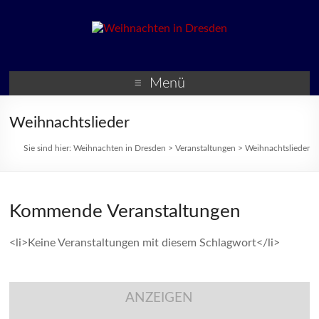
Weihnachten in Dresden
Weihnachtsmärkte und
Veranstaltungen zur
Menü
Weihnachtszeit
Weihnachtslieder
Sie sind hier:
Weihnachten in Dresden
>
Veranstaltungen
>
Weihnachtslieder
Kommende Veranstaltungen
<li>Keine Veranstaltungen mit diesem Schlagwort</li>
ANZEIGEN