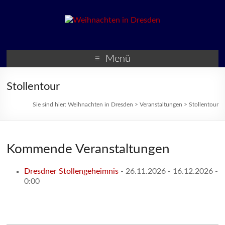
Weihnachten in Dresden
Weihnachtsmärkte und
Veranstaltungen zur
Menü
Weihnachtszeit
Stollentour
Sie sind hier:
Weihnachten in Dresden
>
Veranstaltungen
>
Stollentour
Kommende Veranstaltungen
Dresdner Stollengeheimnis
- 26.11.2026 - 16.12.2026 -
0:00