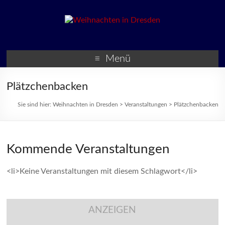
Weihnachten in Dresden
Weihnachtsmärkte und
Veranstaltungen zur
Menü
Weihnachtszeit
Plätzchenbacken
Sie sind hier:
Weihnachten in Dresden
>
Veranstaltungen
>
Plätzchenbacken
Kommende Veranstaltungen
<li>Keine Veranstaltungen mit diesem Schlagwort</li>
ANZEIGEN