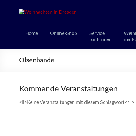
Weihnacht
Weihnachts
Home
Online-Shop
Service
Weih
für Firmen
märk
Olsenbande
Kommende Veranstaltungen
<li>Keine Veranstaltungen mit diesem Schlagwort</li>