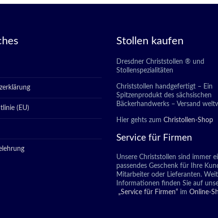
ches
Stollen kaufen
Dresdner Christstollen ® und
Stollenspezialitäten
Christstollen handgefertigt – Ein
zerklärung
Spitzenprodukt des sächsischen
Bäckerhandwerks – Versand weltw
linie (EU)
Hier gehts zum
Christollen-Shop
Service für Firmen
elehrung
Unsere Christstollen sind immer e
passendes Geschenk für Ihre Kun
Mitarbeiter oder Lieferanten. Wei
Informationen finden Sie auf unse
„Service für Firmen“
im
Online-S