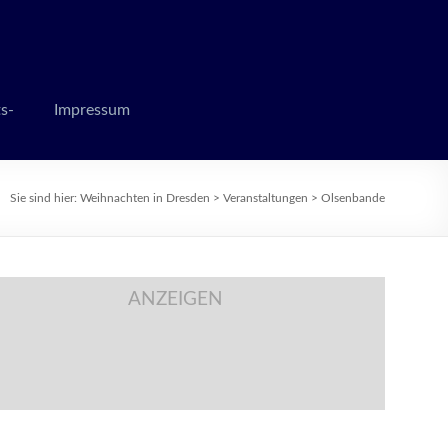
 zur Weihnachtszeit
s-
Impressum
Sie sind hier:
Weihnachten in Dresden
>
Veranstaltungen
>
Olsenbande
ANZEIGEN