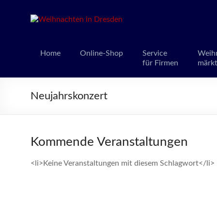
Weihnacht
Weihnachts
Home
Online-Shop
Service
Weih
für Firmen
märk
Neujahrskonzert
Kommende Veranstaltungen
<li>Keine Veranstaltungen mit diesem Schlagwort</li>