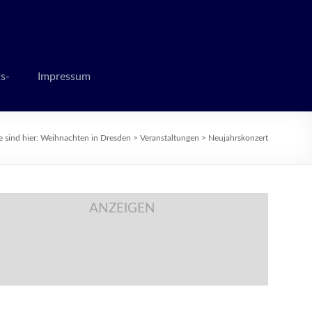
 zur Weihnachtszeit
s-
Impressum
e sind hier:
Weihnachten in Dresden
>
Veranstaltungen
>
Neujahrskonzert
ANZEIGEN