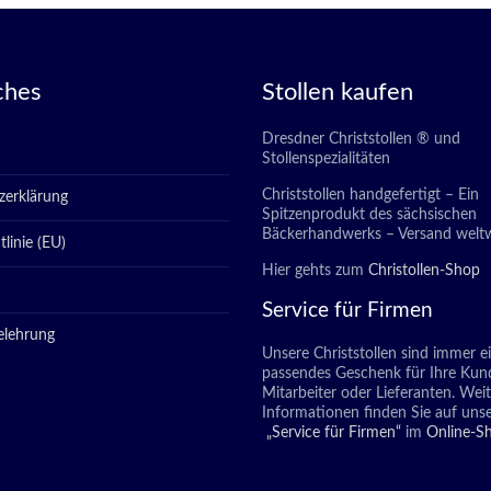
ches
Stollen kaufen
Dresdner Christstollen ® und
Stollenspezialitäten
Christstollen handgefertigt – Ein
zerklärung
Spitzenprodukt des sächsischen
Bäckerhandwerks – Versand weltw
linie (EU)
Hier gehts zum
Christollen-Shop
Service für Firmen
elehrung
Unsere Christstollen sind immer e
passendes Geschenk für Ihre Kun
Mitarbeiter oder Lieferanten. Wei
Informationen finden Sie auf unse
„Service für Firmen“
im
Online-S