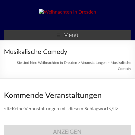
Weihnachten in Dresden
Weihnachtsmärkte und
Veranstaltungen zur
Menü
Weihnachtszeit
Musikalische Comedy
Sie sind hier:
Weihnachten in Dresden
>
Veranstaltungen
>
Musikalische
Comedy
Kommende Veranstaltungen
<li>Keine Veranstaltungen mit diesem Schlagwort</li>
ANZEIGEN