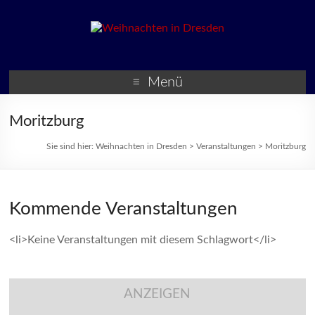
Weihnachten in Dresden
Weihnachtsmärkte und
Veranstaltungen zur
Menü
Weihnachtszeit
Moritzburg
Sie sind hier:
Weihnachten in Dresden
>
Veranstaltungen
>
Moritzburg
Kommende Veranstaltungen
<li>Keine Veranstaltungen mit diesem Schlagwort</li>
ANZEIGEN