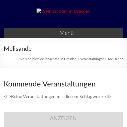
Weihnachten in Dresden
Weihnachtsmärkte und
Veranstaltungen zur
Menü
Weihnachtszeit
Melisande
Sie sind hier:
Weihnachten in Dresden
>
Veranstaltungen
>
Melisande
Kommende Veranstaltungen
<li>Keine Veranstaltungen mit diesem Schlagwort</li>
ANZEIGEN