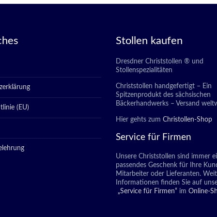
ches
Stollen kaufen
Dresdner Christstollen ® und
Stollenspezialitäten
Christstollen handgefertigt – Ein
zerklärung
Spitzenprodukt des sächsischen
Bäckerhandwerks – Versand weltw
linie (EU)
Hier gehts zum
Christollen-Shop
Service für Firmen
elehrung
Unsere Christstollen sind immer e
passendes Geschenk für Ihre Kun
Mitarbeiter oder Lieferanten. Wei
Informationen finden Sie auf unse
„Service für Firmen“
im
Online-S