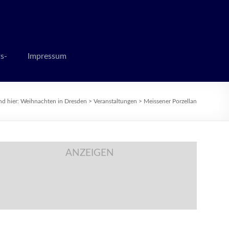
 zur Weihnachtszeit
s-
Impressum
nd hier:
Weihnachten in Dresden
>
Veranstaltungen
>
Meissener Porzellan
ANZEIGEN