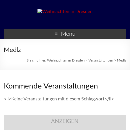
Weihnachten in Dresden
Weihnachtsmärkte und
Veranstaltungen zur
Menü
Weihnachtszeit
Medlz
Sie sind hier:
Weihnachten in Dresden
>
Veranstaltungen
>
Medlz
Kommende Veranstaltungen
<li>Keine Veranstaltungen mit diesem Schlagwort</li>
ANZEIGEN