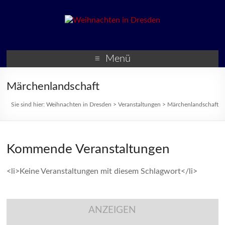
Weihnachten in Dresden
Weihnachtsmärkte und
Veranstaltungen zur
Menü
Weihnachtszeit
Märchenlandschaft
Sie sind hier:
Weihnachten in Dresden
>
Veranstaltungen
>
Märchenlandschaft
Kommende Veranstaltungen
<li>Keine Veranstaltungen mit diesem Schlagwort</li>
ANZEIGEN