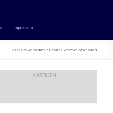
 zur Weihnachtszeit
s-
Impressum
Sie sind hier:
Weihnachten in Dresden
>
Veranstaltungen
>
Kinder
ANZEIGEN