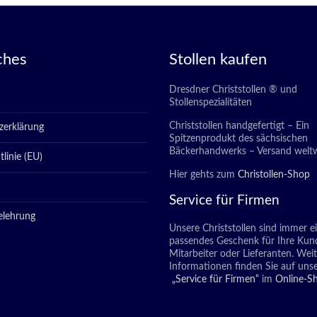
ches
Stollen kaufen
Dresdner Christstollen ® und
Stollenspezialitäten
Christstollen handgefertigt – Ein
zerklärung
Spitzenprodukt des sächsischen
Bäckerhandwerks – Versand weltw
linie (EU)
Hier gehts zum
Christollen-Shop
Service für Firmen
elehrung
Unsere Christstollen sind immer e
passendes Geschenk für Ihre Kun
Mitarbeiter oder Lieferanten. Wei
Informationen finden Sie auf unse
„Service für Firmen“
im
Online-S