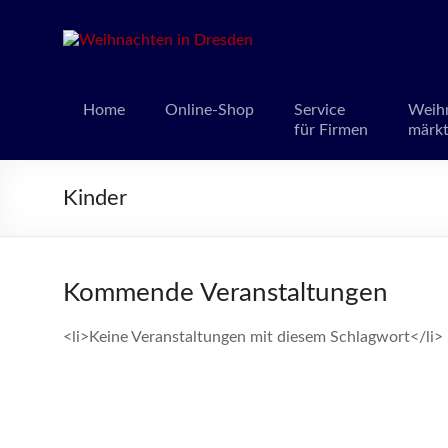
Weihnacht
Weihnachts
Home
Online-Shop
Service
Weih
für Firmen
märk
Kinder
Kommende Veranstaltungen
<li>Keine Veranstaltungen mit diesem Schlagwort</li>