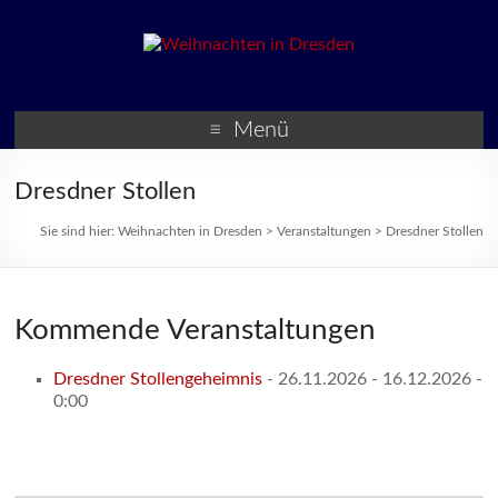
Weihnachten in Dresden
Weihnachtsmärkte und
Veranstaltungen zur
Menü
Weihnachtszeit
Dresdner Stollen
Sie sind hier:
Weihnachten in Dresden
>
Veranstaltungen
>
Dresdner Stollen
Kommende Veranstaltungen
Dresdner Stollengeheimnis
- 26.11.2026 - 16.12.2026 -
0:00