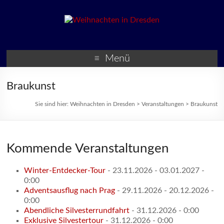
Weihnachten in Dresden
Weihnachtsmärkte und
Veranstaltungen zur
Menü
Weihnachtszeit
Braukunst
Sie sind hier:
Weihnachten in Dresden
>
Veranstaltungen
>
Braukunst
Kommende Veranstaltungen
Winter-Entdecker-Tour
- 23.11.2026 - 03.01.2027 -
0:00
Adventsausflug nach Prag
- 29.11.2026 - 20.12.2026 -
0:00
Abendliche Silvesterrundfahrt
- 31.12.2026 - 0:00
Exklusive Silvestertour
- 31.12.2026 - 0:00