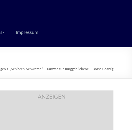
 zur Weihnachtszeit
s-
Impressum
ngen
>
„Senioren-Schwofen“ – Tanztee für Junggebliebene – Börse Coswig
ANZEIGEN