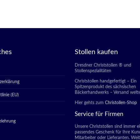
ches
Stollen kaufen
Dresdner Christstollen ® und
Stollenspezialitäten
Christstollen handgefertigt – Ein
zerklärung
Spitzenprodukt des sächsischen
Bäckerhandwerks – Versand weltw
linie (EU)
Hier gehts zum
Christollen-Shop
Service für Firmen
elehrung
Unsere Christstollen sind immer e
passendes Geschenk für Ihre Kun
Mitarbeiter oder Lieferanten. Wei