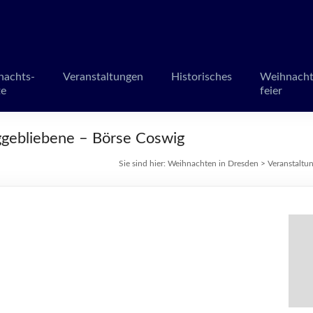
en in Dresden
märkte und Veranstaltungen
nachts-
Veranstaltungen
Historisches
Weihnacht
te
feier
ggebliebene – Börse Coswig
Sie sind hier:
Weihnachten in Dresden
>
Veranstaltu