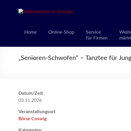
Weihnacht
Weihnachts
Home
Online-Shop
Service
Weih
für Firmen
märk
„Senioren-Schwofen“ – Tanztee für Jun
Datum/Zeit
03.11.2026
Veranstaltungsort
Börse Coswig
Kategorien