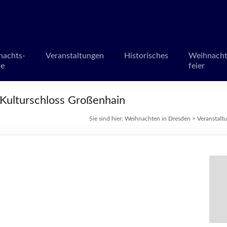
en in Dresden
märkte und Veranstaltungen
nachts-
Veranstaltungen
Historisches
Weihnacht
te
feier
Kulturschloss Großenhain
Sie sind hier:
Weihnachten in Dresden
>
Veranstalt