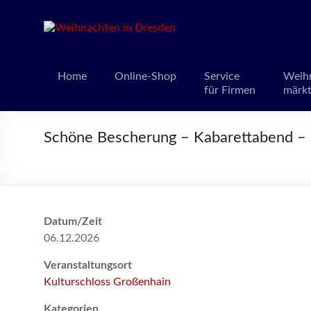
Weihnacht
Weihnachts
Home
Online-Shop
Service
Weih
für Firmen
märk
Schöne Bescherung – Kabarettabend – 
Datum/Zeit
06.12.2026
Veranstaltungsort
Kulturschloss Großenhain
Kategorien