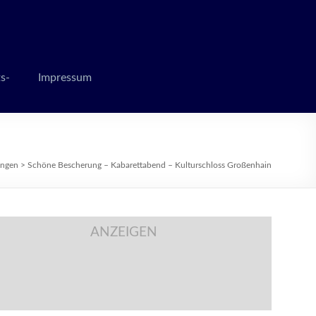
 zur Weihnachtszeit
s-
Impressum
ungen
>
Schöne Bescherung – Kabarettabend – Kulturschloss Großenhain
ANZEIGEN