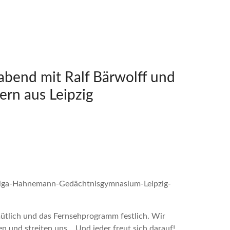
bend mit Ralf Bärwolff und
ern aus Leipzig
Helga-Hahnemann-Gedächtnisgymnasium-Leipzig-
ütlich und das Fernsehprogramm festlich. Wir
en und streiten uns… Und jeder freut sich darauf!