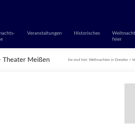
en in Dresden
märkte und Veranstaltungen
nachts-
Veranstaltungen
Historisches
Weihnacht
te
feier
heater Meißen
Sie sind hier:
Weihnachten in Dresden
>
V