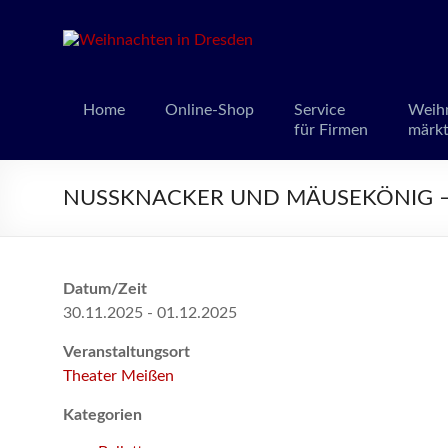
Weihnacht
Weihnachts
Home
Online-Shop
Service
Weih
für Firmen
märk
NUSSKNACKER UND MÄUSEKÖNIG – T
Datum/Zeit
30.11.2025 - 01.12.2025
Veranstaltungsort
Theater Meißen
Kategorien