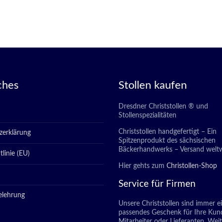
ches
Stollen kaufen
Dresdner Christstollen ® und
Stollenspezialitäten
Christstollen handgefertigt – Ein
zerklärung
Spitzenprodukt des sächsischen
Bäckerhandwerks – Versand weltw
linie (EU)
Hier gehts zum
Christollen-Shop
Service für Firmen
elehrung
Unsere Christstollen sind immer e
passendes Geschenk für Ihre Kun
Mitarbeiter oder Lieferanten. Wei