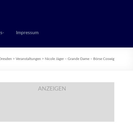
 zur Weihnachtszeit
s-
Impressum
Dresden
>
Veranstaltungen
>
Nicole Jäger – Grande Dame – Börse Coswig
ANZEIGEN