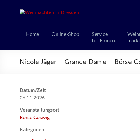
Weihnacht
Weihnachts
Home
Online-Shop
Service
Weih
für Firmen
märk
Nicole Jäger – Grande Dame – Börse C
Datum/Zeit
06.11.2026
Veranstaltungsort
Börse Coswig
Kategorien