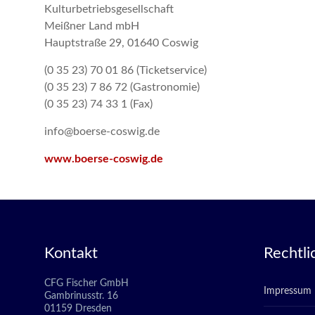
Kulturbetriebsgesellschaft
Meißner Land mbH
Hauptstraße 29, 01640 Coswig
(0 35 23) 70 01 86 (Ticketservice)
(0 35 23) 7 86 72 (Gastronomie)
(0 35 23) 74 33 1 (Fax)
info@boerse-coswig.de
www.boerse-coswig.de
Kontakt
Rechtli
CFG Fischer GmbH
Impressum
Gambrinusstr. 16
01159 Dresden