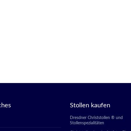
ches
Stollen kaufen
Dresdner Christstollen ® und
Stollenspezialitäten