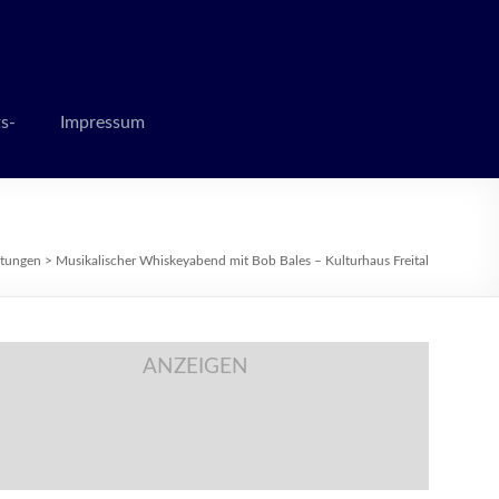
 zur Weihnachtszeit
s-
Impressum
ltungen
>
Musikalischer Whiskeyabend mit Bob Bales – Kulturhaus Freital
ANZEIGEN