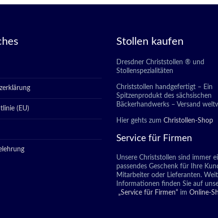
ches
Stollen kaufen
Dresdner Christstollen ® und
Stollenspezialitäten
Christstollen handgefertigt – Ein
zerklärung
Spitzenprodukt des sächsischen
Bäckerhandwerks – Versand weltw
linie (EU)
Hier gehts zum
Christollen-Shop
Service für Firmen
elehrung
Unsere Christstollen sind immer e
passendes Geschenk für Ihre Kun
Mitarbeiter oder Lieferanten. Wei
Informationen finden Sie auf unse
„Service für Firmen“
im
Online-S