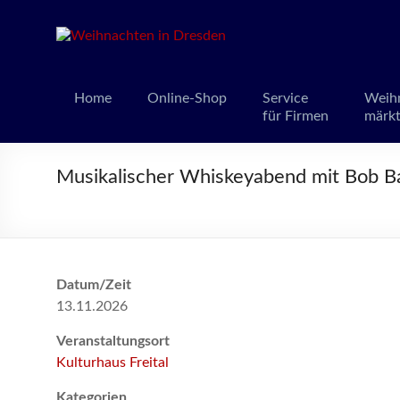
Weihnacht
Weihnachts
Home
Online-Shop
Service
Weih
für Firmen
märk
Musikalischer Whiskeyabend mit Bob Bal
Datum/Zeit
13.11.2026
Veranstaltungsort
Kulturhaus Freital
Kategorien