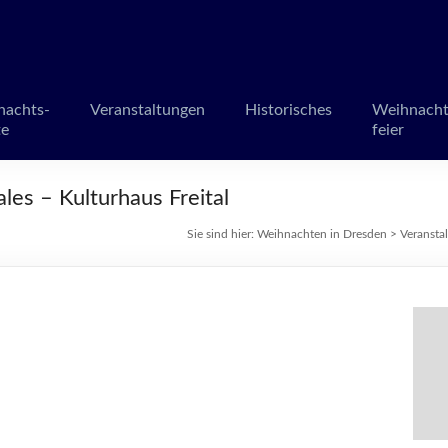
en in Dresden
märkte und Veranstaltungen
nachts-
Veranstaltungen
Historisches
Weihnacht
te
feier
es – Kulturhaus Freital
Sie sind hier:
Weihnachten in Dresden
>
Veransta