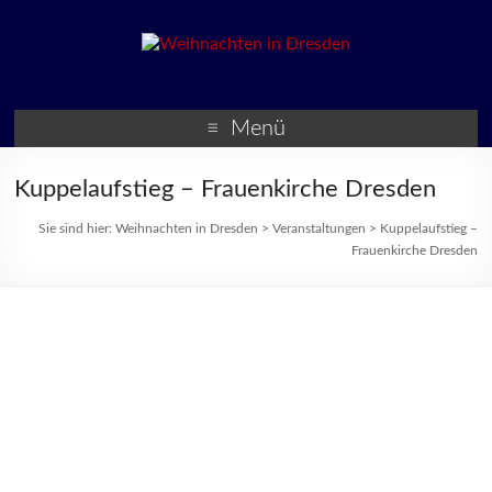
Weihnachten in Dresden
Weihnachtsmärkte und
Veranstaltungen zur
Menü
Weihnachtszeit
Kuppelaufstieg – Frauenkirche Dresden
Sie sind hier:
Weihnachten in Dresden
>
Veranstaltungen
>
Kuppelaufstieg –
Frauenkirche Dresden