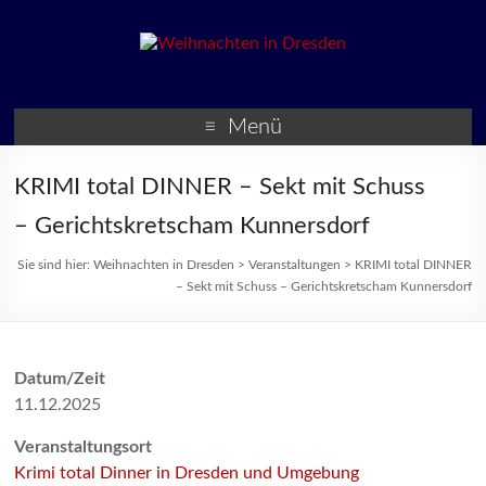
Weihnachten in Dresden
Weihnachtsmärkte und
Veranstaltungen zur
Menü
Weihnachtszeit
KRIMI total DINNER – Sekt mit Schuss
– Gerichtskretscham Kunnersdorf
Sie sind hier:
Weihnachten in Dresden
>
Veranstaltungen
>
KRIMI total DINNER
– Sekt mit Schuss – Gerichtskretscham Kunnersdorf
Datum/Zeit
11.12.2025
Veranstaltungsort
Krimi total Dinner in Dresden und Umgebung