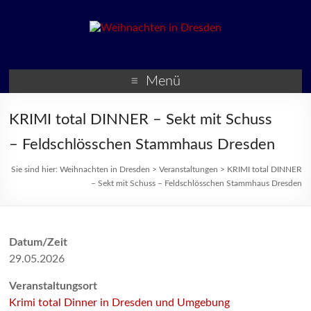
Weihnachten in Dresden
Weihnachtsmärkte und
Veranstaltungen zur
Menü
Weihnachtszeit
KRIMI total DINNER – Sekt mit Schuss
– Feldschlösschen Stammhaus Dresden
Sie sind hier:
Weihnachten in Dresden
>
Veranstaltungen
>
KRIMI total DINNER
– Sekt mit Schuss – Feldschlösschen Stammhaus Dresden
Datum/Zeit
29.05.2026
Veranstaltungsort
Krimi total Dinner in Dresden und Umgebung