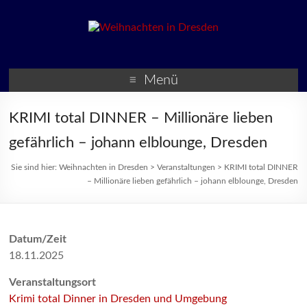
Weihnachten in Dresden
Weihnachtsmärkte und
Veranstaltungen zur
Menü
Weihnachtszeit
KRIMI total DINNER – Millionäre lieben
gefährlich – johann elblounge, Dresden
Sie sind hier:
Weihnachten in Dresden
>
Veranstaltungen
>
KRIMI total DINNER
– Millionäre lieben gefährlich – johann elblounge, Dresden
Datum/Zeit
18.11.2025
Veranstaltungsort
Krimi total Dinner in Dresden und Umgebung