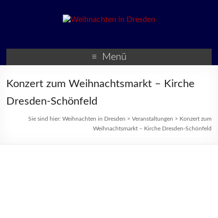
Weihnachten in Dresden
Weihnachtsmärkte und
Veranstaltungen zur
Menü
Weihnachtszeit
Konzert zum Weihnachtsmarkt – Kirche
Dresden-Schönfeld
Sie sind hier:
Weihnachten in Dresden
>
Veranstaltungen
>
Konzert zum
Weihnachtsmarkt – Kirche Dresden-Schönfeld