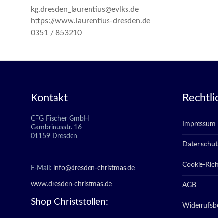
kg.dresden_laurentius@evlks.de
https://www.laurentius-dresden.de
0351 / 853210
Kontakt
Rechtli
CFG Fischer GmbH
Impressum
Gambrinusstr. 16
01159 Dresden
Datenschut
Cookie-Richt
E-Mail:
info@dresden-christmas.de
www.dresden-christmas.de
AGB
Shop Christstollen:
Widerrufsb