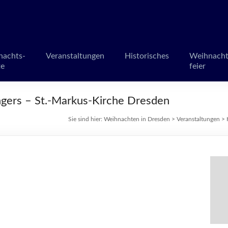
en in Dresden
märkte und Veranstaltungen
nachts-
Veranstaltungen
Historisches
Weihnacht
te
feier
ngers – St.-Markus-Kirche Dresden
Sie sind hier:
Weihnachten in Dresden
>
Veranstaltungen
>