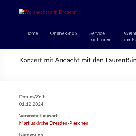
Weihnacht
Weihnachts
Home
Online-Shop
Service
Weih
für Firmen
märk
Konzert mit Andacht mit den LaurentSi
Datum/Zeit
01.12.2024
Veranstaltungsort
Markuskirche Dresden-Pieschen
Kategorien