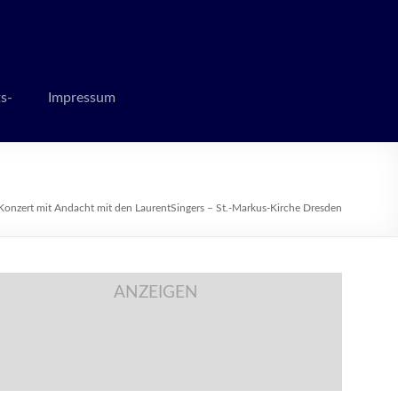
 zur Weihnachtszeit
s-
Impressum
Konzert mit Andacht mit den LaurentSingers – St.-Markus-Kirche Dresden
ANZEIGEN