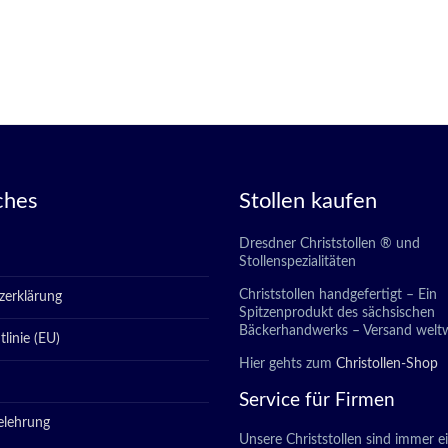
ches
Stollen kaufen
Dresdner Christstollen ® und
Stollenspezialitäten
Christstollen handgefertigt – Ein
zerklärung
Spitzenprodukt des sächsischen
Bäckerhandwerks – Versand weltw
linie (EU)
Hier gehts zum
Christollen-Shop
Service für Firmen
elehrung
Unsere Christstollen sind immer e