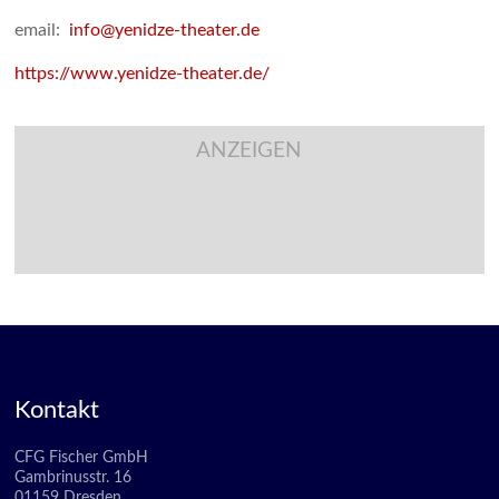
email:
info@yenidze-theater.de
https://www.yenidze-theater.de/
ANZEIGEN
Kontakt
CFG Fischer GmbH
Gambrinusstr. 16
01159 Dresden