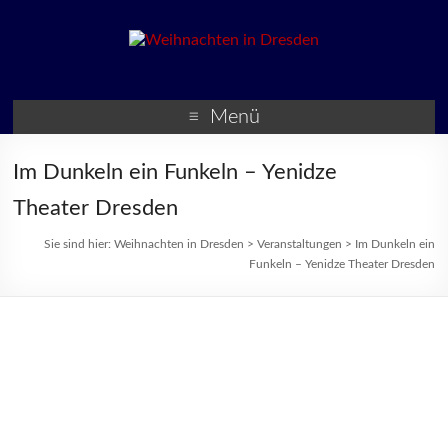
Weihnachten in Dresden
Weihnachtsmärkte und
Veranstaltungen zur
Menü
Weihnachtszeit
Im Dunkeln ein Funkeln – Yenidze
Theater Dresden
Sie sind hier:
Weihnachten in Dresden
>
Veranstaltungen
>
Im Dunkeln ein
Funkeln – Yenidze Theater Dresden