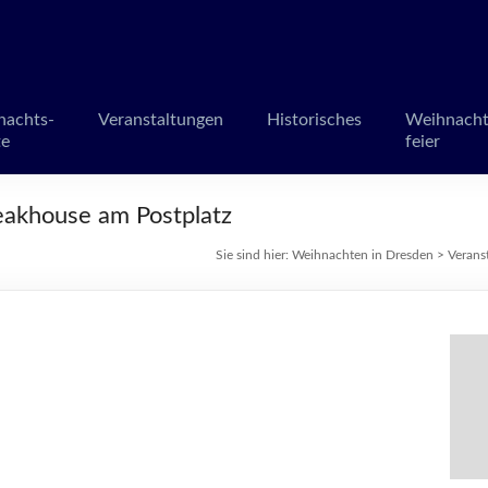
en in Dresden
märkte und Veranstaltungen
nachts-
Veranstaltungen
Historisches
Weihnacht
te
feier
teakhouse am Postplatz
Sie sind hier:
Weihnachten in Dresden
>
Verans