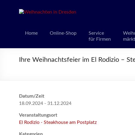
Weihnacht
Weihnachts
Home
Online-Shop
Service
Weih
für Firmen
märk
Ihre Weihnachtsfeier im El Rodizio – S
Datum/Zeit
18.09.2024 - 31.12.2024
Veranstaltungsort
El Rodizio - Steakhouse am Postplatz
Kategorien