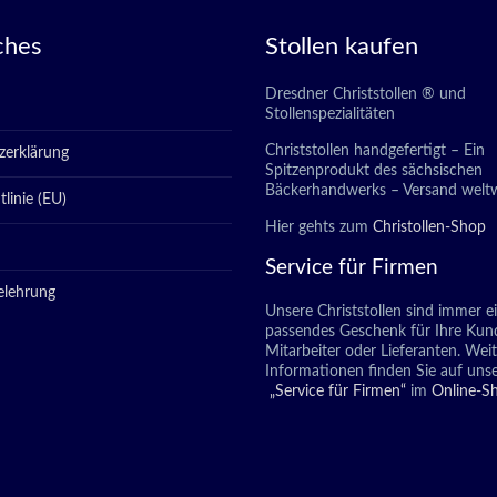
ches
Stollen kaufen
Dresdner Christstollen ® und
Stollenspezialitäten
Christstollen handgefertigt – Ein
zerklärung
Spitzenprodukt des sächsischen
Bäckerhandwerks – Versand weltw
linie (EU)
Hier gehts zum
Christollen-Shop
Service für Firmen
elehrung
Unsere Christstollen sind immer e
passendes Geschenk für Ihre Kun
Mitarbeiter oder Lieferanten. Wei
Informationen finden Sie auf unse
„Service für Firmen“
im
Online-S