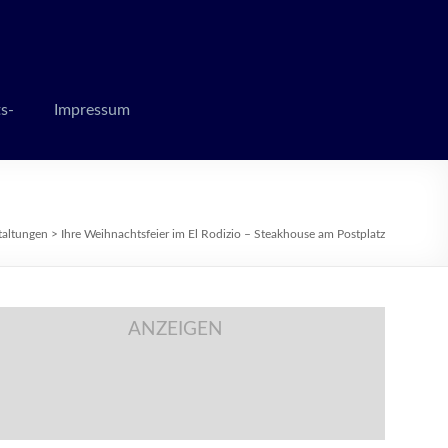
 zur Weihnachtszeit
s-
Impressum
taltungen
>
Ihre Weihnachtsfeier im El Rodizio – Steakhouse am Postplatz
ANZEIGEN