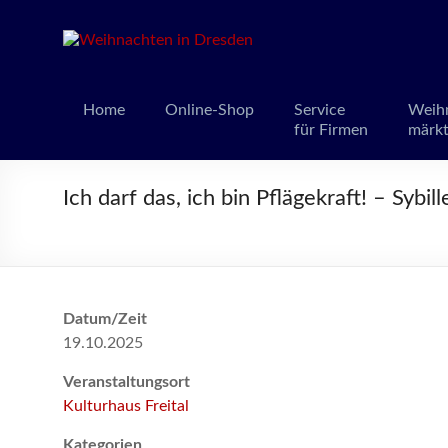
Weihnacht
Weihnachts
Home
Online-Shop
Service
Weih
für Firmen
märk
Ich darf das, ich bin Pflägekraft! – Sybil
Datum/Zeit
19.10.2025
Veranstaltungsort
Kulturhaus Freital
Kategorien