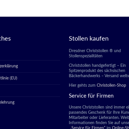
ches
Stollen kaufen
Dresdner Christstollen ® und
Stollenspezialitäten
Christstollen handgefertigt – Ein
zerklärung
Spitzenprodukt des sächsischen
Bäckerhandwerks – Versand weltw
linie (EU)
Hier gehts zum
Christollen-Shop
Service für Firmen
elehrung
Unsere Christstollen sind immer e
passendes Geschenk für Ihre Kun
Mitarbeiter oder Lieferanten. Wei
Informationen finden Sie auf unse
„Service für Firmen“
im
Online-S