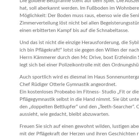
Die goldene Bettpfanne steht auf dem Spiel. Die Ausz
hat, soll aberkannt werden. Im Fußboden im Wohnbere
Möglichkeit: Der Boden muss raus, ebenso wie die Sen
Zimmerverteilung löst nicht bei allen Begeisterungsstü
einen erbitterten Kampf bis auf die Schnabeltasse.
Und das ist nicht die einzige Herausforderung, die Syb
ich bin Pflägekraft!“ lotst sie gegen den Willen der na
Herrn Kämmerer durch den Mc Drive, boxt Erzfeindin 
legt sich bei einer Polizeikontrolle mit den Ordnungshü
Auch sportlich wird es diesmal im Haus Sonnenunterg
Chef Rüdiger Otterle Gymnastik angeordnet.
Ein kostenloses Probeabo im Fitness- Studio „Fit or die“
Pflägegymnastik selbst in die Hand nimmt. Sie übt unt
den „doppelten Bettlupfer“ und den „Teeth-Searcher“. 
aussieht, wie gedacht, bleibt abzuwarten.
Freuen Sie sich auf einen gewohnt wilden, lustigen a
mit der Pflägekraft der Herzen und ihren Geschichte