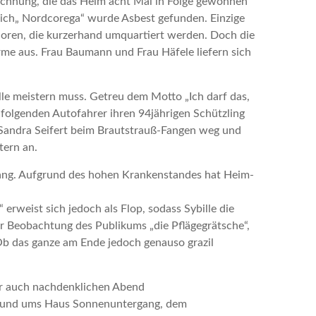
eichnung, die das Heim acht Mal in Folge gewonnen
ich„ Nordcorega“ wurde Asbest gefunden. Einzige
ioren, die kurzerhand umquartiert werden. Doch die
rme aus. Frau Baumann und Frau Häfele liefern sich
ille meistern muss. Getreu dem Motto „Ich darf das,
chfolgenden Autofahrer ihren 94jährigen Schützling
Sandra Seifert beim Brautstrauß-Fangen weg und
tern an.
ang. Aufgrund des hohen Krankenstandes hat Heim-
 erweist sich jedoch als Flop, sodass Sybille die
er Beobachtung des Publikums „die Pflägegrätsche“,
Ob das ganze am Ende jedoch genauso grazil
ber auch nachdenklichen Abend
n rund ums Haus Sonnenuntergang, dem