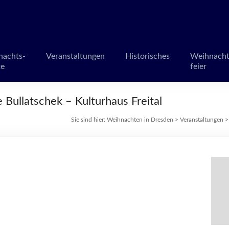
en in Dresden
märkte und Veranstaltungen
nachts-
Veranstaltungen
Historisches
Weihnacht
te
feier
le Bullatschek – Kulturhaus Freital
Sie sind hier:
Weihnachten in Dresden
>
Veranstaltungen