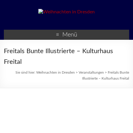
Weihnachten in Dresden
Weihnachtsmärkte und
Veranstaltungen zur
Menü
Weihnachtszeit
Freitals Bunte Illustrierte – Kulturhaus
Freital
Sie sind hier:
Weihnachten in Dresden
>
Veranstaltungen
>
Freitals Bunte
Illustrierte – Kulturhaus Freital