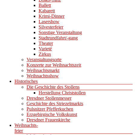
Ballett
Kabarett
Krimi-Dinner
Lasershow
Silvesterfeier
Sonstige Veranstaltung
Stadtrundfahrt/-gang
Theater
Varieté
Zirkus
Veranstaltungsorte
Konzerte zur Weihnachtszeit
Weihnachtsmarkt
Weihnachtsshow
Historisches
Die Geschichte des Stollens
Herstellung Christstollen
Dresdner Stollenmesser
Geschichte des Striezelmarkts
Pulsnitzer Pfefferkuchen
Erzgebirgische Volkskunst
Dresdner Frauenkirche
Weihnachts-
feier