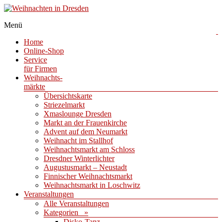
Menü
Weihnachten in Dresden
Weihnachtsmärkte und Veranstaltungen zur
Weihnachtszeit
Home
Online-Shop
Service
für Firmen
Weihnachts-
märkte
Übersichtskarte
Striezelmarkt
Xmaslounge Dresden
Markt an der Frauenkirche
Advent auf dem Neumarkt
Weihnacht im Stallhof
Weihnachtsmarkt am Schloss
Dresdner Winterlichter
Augustusmarkt – Neustadt
Finnischer Weihnachtsmarkt
Weihnachtsmarkt in Loschwitz
Veranstaltungen
Alle Veranstaltungen
Kategorien »
Disko-Tanz