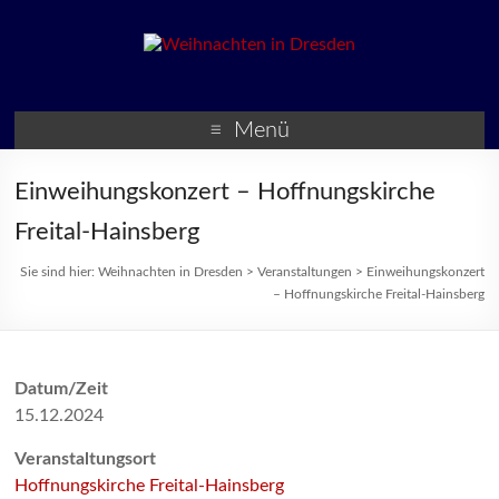
Weihnachten in Dresden
Weihnachtsmärkte und
Veranstaltungen zur
Menü
Weihnachtszeit
Einweihungskonzert – Hoffnungskirche
Freital-Hainsberg
Sie sind hier:
Weihnachten in Dresden
>
Veranstaltungen
>
Einweihungskonzert
– Hoffnungskirche Freital-Hainsberg
Datum/Zeit
15.12.2024
Veranstaltungsort
Hoffnungskirche Freital-Hainsberg