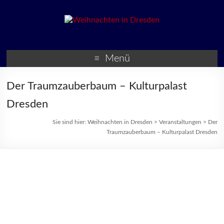
Weihnachten in Dresden
Weihnachtsmärkte und
Veranstaltungen zur
Menü
Weihnachtszeit
Der Traumzauberbaum – Kulturpalast
Dresden
Sie sind hier:
Weihnachten in Dresden
>
Veranstaltungen
>
Der
Traumzauberbaum – Kulturpalast Dresden